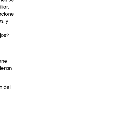
liar,
ncione
s, y
jos?
one
dieran
n del