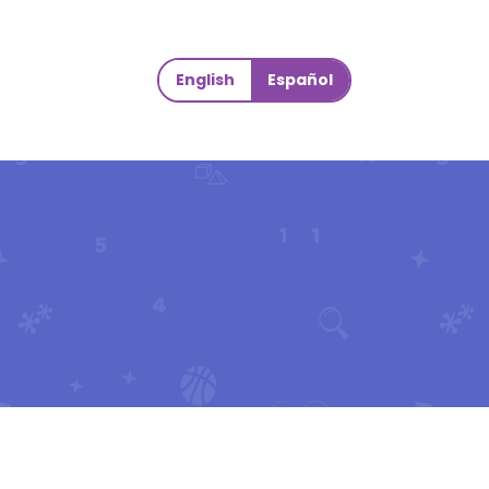
English
Español