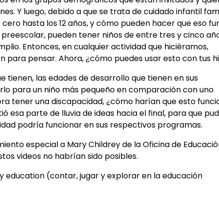
s. Y luego, debido a que se trata de cuidado infantil fami
cero hasta los 12 años, y cómo pueden hacer que eso fu
io preescolar, pueden tener niños de entre tres y cinco año
lio. Entonces, en cualquier actividad que hiciéramos,
n para pensar. Ahora, ¿cómo puedes usar esto con tus hi
 tienen, las edades de desarrollo que tienen en sus
lo para un niño más pequeño en comparación con uno
iera tener una discapacidad, ¿cómo harían que esto funci
ió esa parte de lluvia de ideas hacia el final, para que pu
vidad podría funcionar en sus respectivos programas.
ento especial a Mary Childrey de la Oficina de Educació
tos videos no habrían sido posibles.
ly education (contar, jugar y explorar en la educación