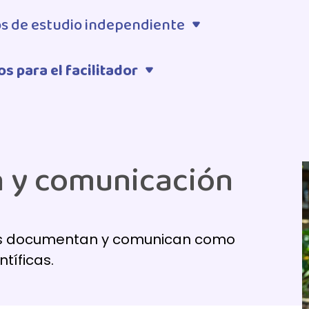
s de estudio independiente
s para el facilitador
 y comunicación
ños documentan y comunican como
tíficas.