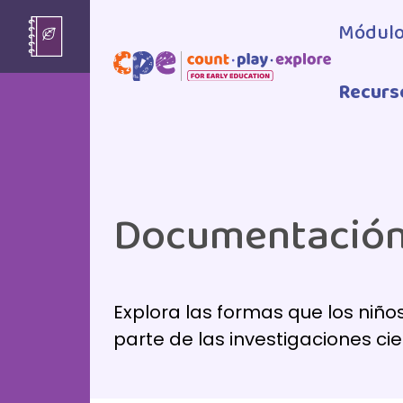
Skip to main content
Módulo
Recurso
Documentación
Explora las formas que los ni
parte de las investigaciones cien