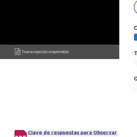
C
Transcripción imprimible
T
G
Clave de respuestas para Observar