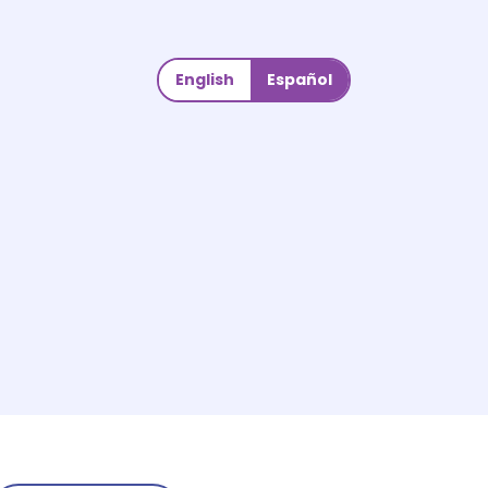
English
Español