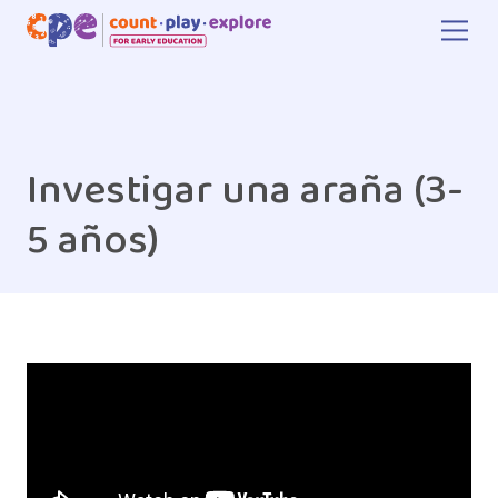
Skip to main content
Investigar una araña (3-
5 años)